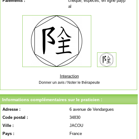
Paiements :
chèque, espèces, en ligne payp
al
Interaction
Donner un avis / Noter le thérapeute
Informations complémentaires sur le praticien :
Adresse :
6 avenue de Vendargues
Code postal :
34830
Ville :
JACOU
Pays :
France