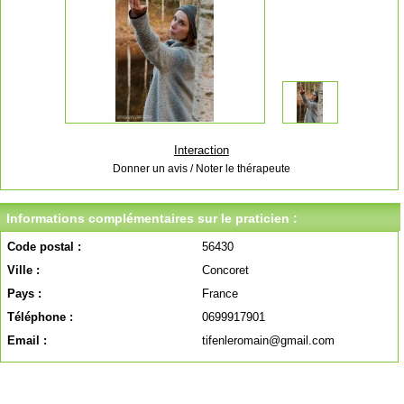
Interaction
Donner un avis / Noter le thérapeute
Informations complémentaires sur le praticien :
Code postal :
56430
Ville :
Concoret
Pays :
France
Téléphone :
0699917901
Email :
tifenleromain@gmail.com