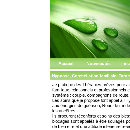
Accueil
Nouveautés
Insc
Hypnose, Constellation familiale, Taro
Je pratique des Thérapies brèves pour a
familiaux, relationnels et professionnels 
système : couple, compagnons de route, e
Les soins que je propose font appel à l'H
aux énergies de guérison, Roue de médec
les ancêtres.
Ils procurent réconforts et soins des ble
blocages sont appelés à être soulagés pou
de bien être et une attitude intérieure ré-é