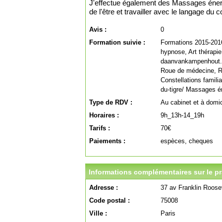
J'effectue également des Massages énerg
de l'être et travailler avec le langage du co
Avis :
0
Formation suivie :
Formations 2015-2016
hypnose, Art thérapi
daanvankampenhout.
Roue de médecine, Ri
Constellations famil
du-tigre/ Massages é
Type de RDV :
Au cabinet et à domic
Horaires :
9h_13h-14_19h
Tarifs :
70€
Paiements :
espèces, cheques
Informations complémentaires sur le pra
Adresse :
37 av Franklin Roose
Code postal :
75008
Ville :
Paris