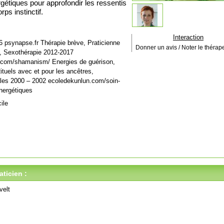
étiques pour approfondir les ressentis
rps instinctif.
Interaction
 psynapse.fr Thérapie brève, Praticienne
Donner un avis / Noter le thérap
e, Sexothérapie 2012-2017
com/shamanism/ Energies de guérison,
tuels avec et pour les ancêtres,
iales 2000 – 2002 ecoledekunlun.com/soin-
nergétiques
ile
ticien :
velt