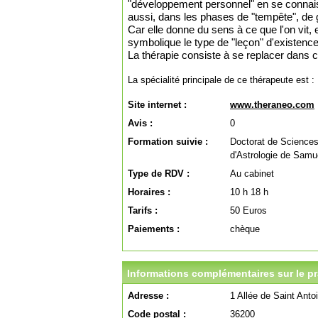
"développement personnel" en se connai
aussi, dans les phases de "tempête", de 
Car elle donne du sens à ce que l'on vit,
symbolique le type de "leçon" d'existenc
La thérapie consiste à se replacer dans ce
La spécialité principale de ce thérapeute est :
Site internet :
www.theraneo.com
Avis :
0
Formation suivie :
Doctorat de Sciences
d'Astrologie de Samu
Type de RDV :
Au cabinet
Horaires :
10 h 18 h
Tarifs :
50 Euros
Paiements :
chèque
Informations complémentaires sur le pra
Adresse :
1 Allée de Saint Anto
Code postal :
36200