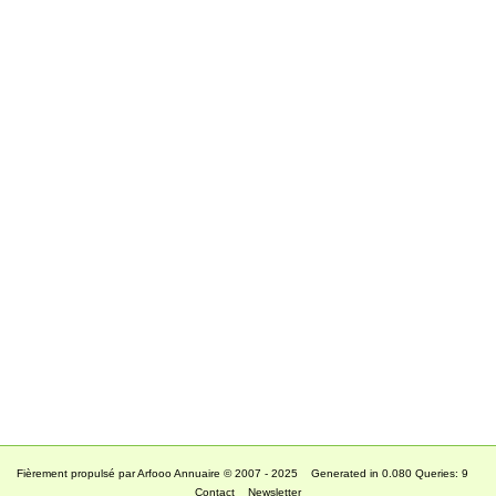
Fièrement propulsé par Arfooo Annuaire © 2007 - 2025 Generated in 0.080 Queries: 9
Contact
Newsletter