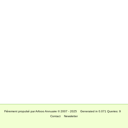
Fièrement propulsé par Arfooo Annuaire © 2007 - 2025 Generated in 0.071 Queries: 9
Contact
Newsletter