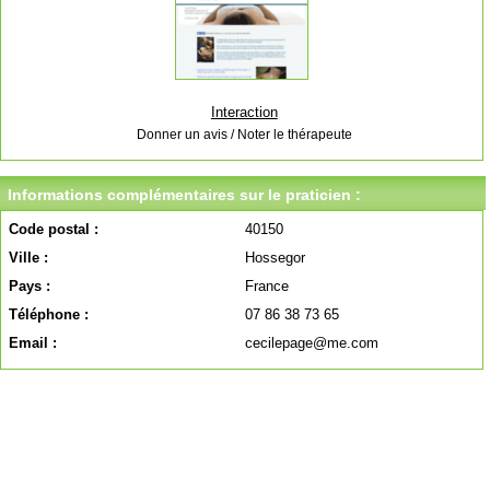
Interaction
Donner un avis / Noter le thérapeute
Informations complémentaires sur le praticien :
Code postal :
40150
Ville :
Hossegor
Pays :
France
Téléphone :
07 86 38 73 65
Email :
cecilepage@me.com